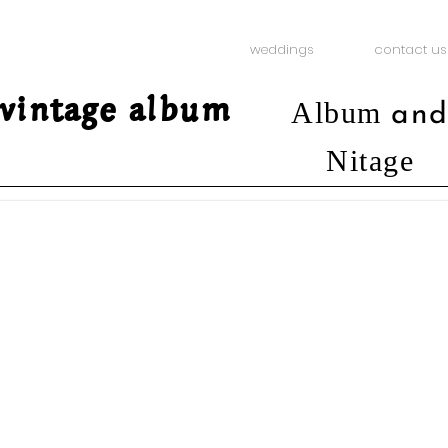
weddings
contact us
vintage album
Album
an
Nitage