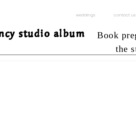
weddings
contact us
ncy studio album
Book pre
the s