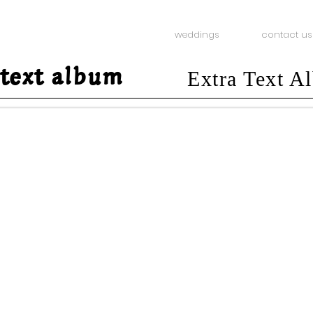
weddings
contact us
 text album
Extra Text A