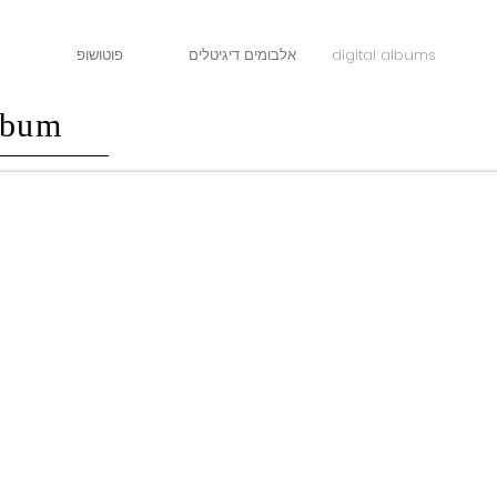
פוטושופ
אלבומים דיגיטלים
digital albums
lbum